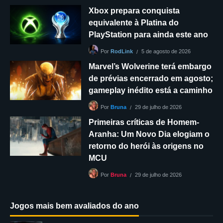
Xbox prepara conquista
equivalente à Platina do
PlayStation para ainda este ano
5 de agosto de 2026
Por
RodLink
Marvel’s Wolverine terá embargo
de prévias encerrado em agosto;
gameplay inédito está a caminho
29 de julho de 2026
Por
Bruna
Primeiras críticas de Homem-
Aranha: Um Novo Dia elogiam o
retorno do herói às origens no
MCU
29 de julho de 2026
Por
Bruna
Jogos mais bem avaliados do ano