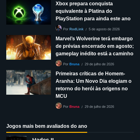
Xbox prepara conquista
equivalente à Platina do
PlayStation para ainda este ano
5 de agosto de 2026
Por
RodLink
Marvel’s Wolverine terá embargo
de prévias encerrado em agosto;
gameplay inédito está a caminho
29 de julho de 2026
Por
Bruna
Primeiras críticas de Homem-
Aranha: Um Novo Dia elogiam o
retorno do herói às origens no
MCU
29 de julho de 2026
Por
Bruna
Jogos mais bem avaliados do ano
Hades II