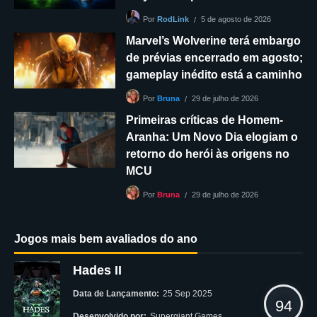
5 de agosto de 2026
Por
RodLink
Marvel’s Wolverine terá embargo
de prévias encerrado em agosto;
gameplay inédito está a caminho
29 de julho de 2026
Por
Bruna
Primeiras críticas de Homem-
Aranha: Um Novo Dia elogiam o
retorno do herói às origens no
MCU
29 de julho de 2026
Por
Bruna
Jogos mais bem avaliados do ano
Hades II
Data de Lançamento:
25 Sep 2025
94
Desenvolvido por:
Supergiant Games