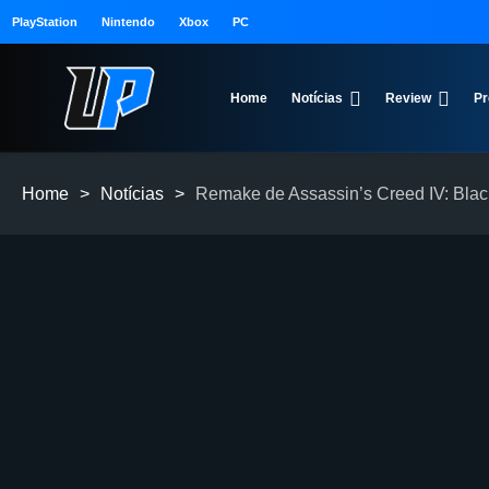
PlayStation
Nintendo
Xbox
PC
Home
Notícias
Review
Pr
Home
>
Notícias
>
Remake de Assassin’s Creed IV: Blac