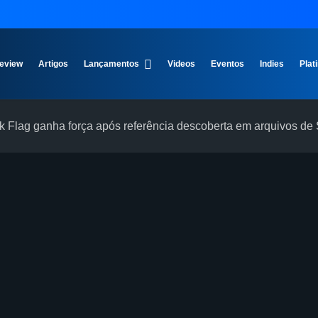
eview
Artigos
Lançamentos
Videos
Eventos
Indies
Plat
k Flag ganha força após referência descoberta em arquivos d