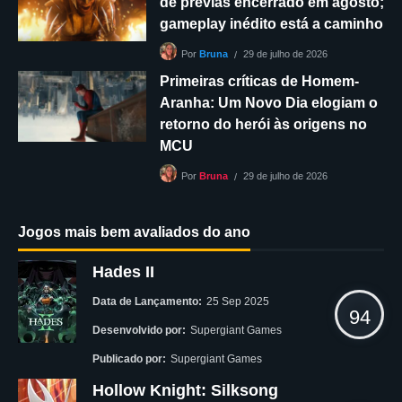
de prévias encerrado em agosto;
gameplay inédito está a caminho
29 de julho de 2026
Por
Bruna
Primeiras críticas de Homem-
Aranha: Um Novo Dia elogiam o
retorno do herói às origens no
MCU
29 de julho de 2026
Por
Bruna
Jogos mais bem avaliados do ano
Hades II
Data de Lançamento:
25 Sep 2025
94
Desenvolvido por:
Supergiant Games
Publicado por:
Supergiant Games
Hollow Knight: Silksong