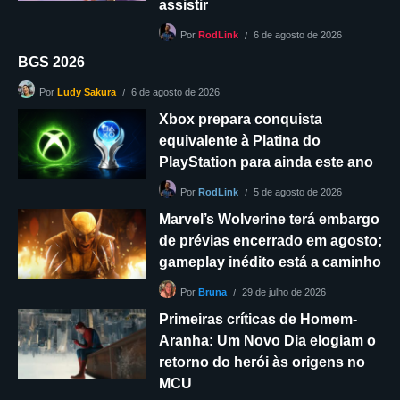
assistir
6 de agosto de 2026
Por
RodLink
BGS 2026
6 de agosto de 2026
Por
Ludy Sakura
Xbox prepara conquista
equivalente à Platina do
PlayStation para ainda este ano
5 de agosto de 2026
Por
RodLink
Marvel’s Wolverine terá embargo
de prévias encerrado em agosto;
gameplay inédito está a caminho
29 de julho de 2026
Por
Bruna
Primeiras críticas de Homem-
Aranha: Um Novo Dia elogiam o
retorno do herói às origens no
MCU