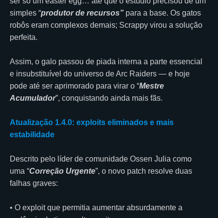
ser só um easter egg… até que o estúdio precisou de um
simples “
produtor de recursos”
para a base. Os gatos
robôs eram complexos demais; Scrappy virou a solução
perfeita.
Assim, o galo passou de piada interna a parte essencial
e insubstituível do universo de Arc Raiders — e hoje
pode até ser aprimorado para virar o “
Mestre
Acumulador
”, conquistando ainda mais fãs.
Atualização 1.4.0: exploits eliminados e mais
estabilidade
Descrito pelo líder de comunidade Ossen Julia como
uma “
Correção Urgente
”, o novo patch resolve duas
falhas graves:
• O exploit que permitia aumentar absurdamente a