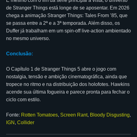
E mesmo com o fim da série principal à vista, o universo
de Stranger Things está longe de se aposentar. Em 2026
chega a animação Stranger Things: Tales From ’85, que
se passa entre a 2ª e a 3ª temporada. Além disso, os
Duffer já trabalham em um spin-off live-action ambientado
no mesmo universo.
Conclusão:
O Capítulo 1 de Stranger Things 5 abre o jogo com
nostalgia, tensão e ambição cinematográfica, ainda que
tropece no ritmo e na distribuição dos holofotes. Hawkins
acende sua última fogueira e parece pronta para fechar o
ciclo com estilo.
Fonte:
Rotten Tomatoes
,
Screen Rant
,
Bloody Disgusting
,
IGN
,
Collider