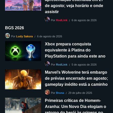
de agosto; veja horário e onde
assistir
6 de agosto de 2026
Por
RodLink
BGS 2026
6 de agosto de 2026
Por
Ludy Sakura
Xbox prepara conquista
equivalente à Platina do
PlayStation para ainda este ano
5 de agosto de 2026
Por
RodLink
Marvel’s Wolverine terá embargo
de prévias encerrado em agosto;
gameplay inédito está a caminho
29 de julho de 2026
Por
Bruna
Primeiras críticas de Homem-
Aranha: Um Novo Dia elogiam o
retorno do herói às origens no