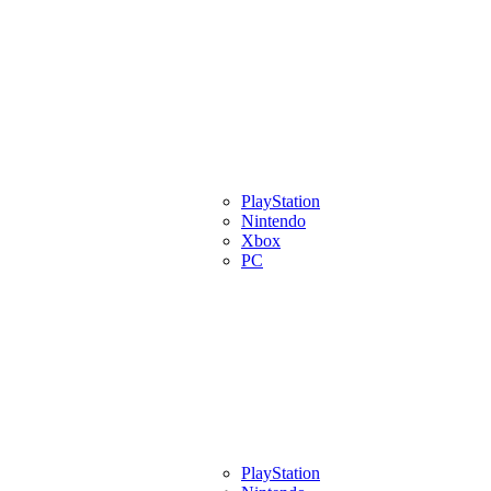
eview
Artigos
Lançamentos
PlayStation
Videos
Eventos
Indies
Pl
Nintendo
Xbox
PC
eview
Artigos
Lançamentos
PlayStation
Videos
Eventos
Indies
Pl