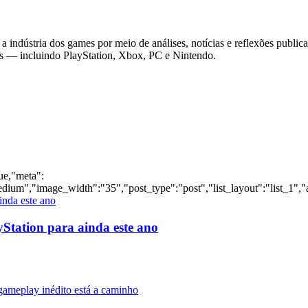
 indústria dos games por meio de análises, notícias e reflexões public
as — incluindo PlayStation, Xbox, PC e Nintendo.
rue,"meta":
dium","image_width":"35","post_type":"post","list_layout":"list_1","
yStation para ainda este ano