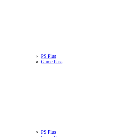
atinas
Serviços
PS Plus
Cultura Pop
Game Pass
atinas
Serviços
PS Plus
Cultura Pop