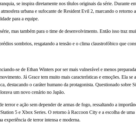
nquia, se inspira diretamente nos títulos originais da série. Durante 
a à atmosfera urbana e sufocante de Resident Evil 2, marcando o retor
idade para a equipe.
série, mas também para o time de desenvolvimento. Então isso traz muit
 prédios sombrios, resgatando a tensão e o clima claustrofóbico que cons
nciando-se de Ethan Winters por ser mais vulnerável e menos preparada
movimento. Já Grace tem muito mais características e emoções. Ela s
a, destacando o caráter humano da protagonista. Questionado sobre Sil
plorava um novo cenário no Japão.
error e ação sem depender de armas de fogo, ressaltando a importânci
yStation 5 e Xbox Series. O retorno à Raccoon City e a escolha de um
ma experiência de terror intensa e moderna.