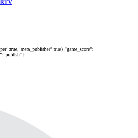
 CRTV
oper":true,"meta_publisher":true},"game_score":
s":"publish"}