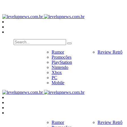
PlayStation
Nintendo
Xbox
PC
Home
Notícias
Rumor
Review
Review Retrô
Pr
Promoções
PlayStation
Nintendo
Xbox
PC
Mobile
Home
Notícias
Rumor
Review
Review Retrô
Pr