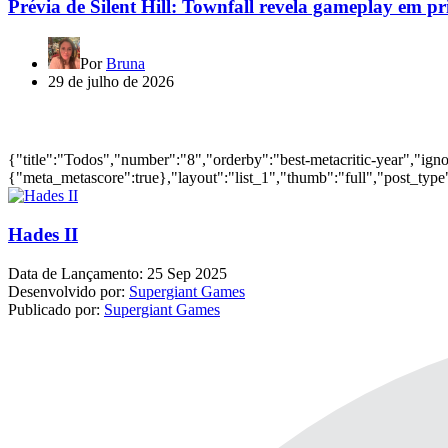
Prévia de Silent Hill: Townfall revela gameplay em p
Por
Bruna
29 de julho de 2026
Jogos mais bem avaliados do ano
{"title":"Todos","number":"8","orderby":"best-metacritic-year","ig
{"meta_metascore":true},"layout":"list_1","thumb":"full","post_type"
Hades II
Data de Lançamento:
25 Sep 2025
Desenvolvido por:
Supergiant Games
Publicado por:
Supergiant Games