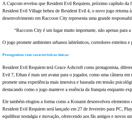
A Capcom revelou que Resident Evil Requiem, próximo capítulo da fra
Resident Evil Village bebeu de Resident Evil 4, o novo jogo retorn
desenvolvimento em Raccoon City representa uma grande responsabil
“Raccoon City é um lugar muito importante, não apenas para a 
O jogo promete ambientes urbanos labirínticos, corredores estreitos e
Protagonista com características únicas
Resident Evil Requiem terá Grace Ashcroft como protagonista, difere
Evil 7, Ethan é mais um avatar para o jogador, como uma câmera em 
promete uma experiência mais imersiva e baseada em tensão psicológic
destacando como o jogo manteve a essência da franquia enquanto ex
Ele também elogiou a forma como a Konami desenvolveu elementos de t
Resident Evil Requiem será lançado em 27 de fevereiro para PC, Pla
equilibrar nostalgia e inovação, oferecendo aos fãs antigos e novos u