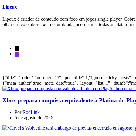
Lipeux
Lipeux é criador de conteúdo com foco em jogos single player. Cobre a
olhar crítico e abordagem equilibrada, acompanha todas as plataform
Siga-nos
Notícias
{"title":"Todos","number":"5","post_title":1,"ignore_sticky_posts":t
{"meta_author":true,"meta_date":true},"layout":"list_1","thumb":"me
Xbox prepara conquista equivalente à Platina do Pla
Por
RodLink
5 de agosto de 2026