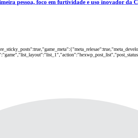
rimeira pessoa, foco em furtividade e uso inovador da
nore_sticky_posts":true,"game_meta":{"meta_relesae":true,"meta_devel
:"game","list_layout":"list_1","action":"hexwp_post_list","post_statu