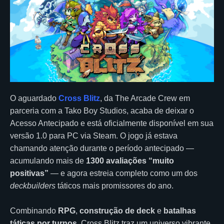
O aguardado
Cross Blitz
, da The Arcade Crew em
parceria com a Tako Boy Studios, acaba de deixar o
Acesso Antecipado e está oficialmente disponível em sua
versão 1.0 para PC via Steam. O jogo já estava
chamando atenção durante o período antecipado —
acumulando mais de
1300 avaliações “muito
positivas”
— e agora estreia completo como um dos
deckbuilders
táticos mais promissores do ano.
Combinando
RPG
,
construção de deck
e
batalhas
táticas por turnos
, Cross Blitz traz um universo vibrante