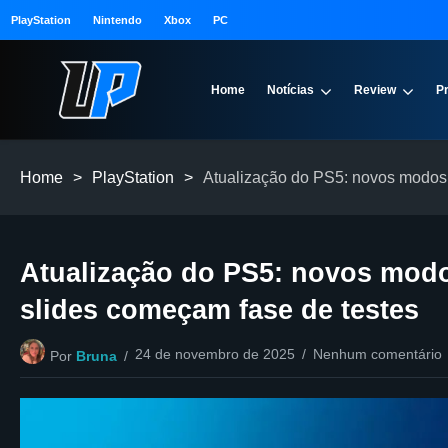
PlayStation
Nintendo
Xbox
PC
Home
Notícias
Review
P
Home
>
PlayStation
>
Atualização do PS5: novos modos 
Atualização do PS5: novos modo
slides começam fase de testes
24 de novembro de 2025
Nenhum comentário
Por
Bruna