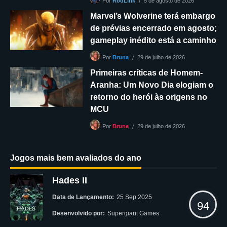
5 de agosto de 2026
Por
RodLink
Marvel’s Wolverine terá embargo
de prévias encerrado em agosto;
gameplay inédito está a caminho
29 de julho de 2026
Por
Bruna
Primeiras críticas de Homem-
Aranha: Um Novo Dia elogiam o
retorno do herói às origens no
MCU
29 de julho de 2026
Por
Bruna
Jogos mais bem avaliados do ano
Hades II
Data de Lançamento:
25 Sep 2025
94
Desenvolvido por:
Supergiant Games