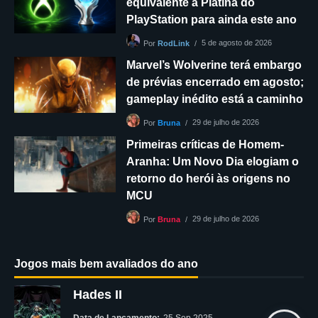
equivalente à Platina do
PlayStation para ainda este ano
5 de agosto de 2026
Por
RodLink
Marvel’s Wolverine terá embargo
de prévias encerrado em agosto;
gameplay inédito está a caminho
29 de julho de 2026
Por
Bruna
Primeiras críticas de Homem-
Aranha: Um Novo Dia elogiam o
retorno do herói às origens no
MCU
29 de julho de 2026
Por
Bruna
Jogos mais bem avaliados do ano
Hades II