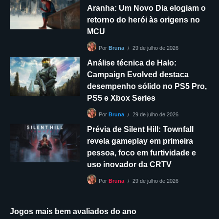
Aranha: Um Novo Dia elogiam o
retorno do herói às origens no
MCU
29 de julho de 2026
Por
Bruna
Análise técnica de Halo:
Campaign Evolved destaca
desempenho sólido no PS5 Pro,
PS5 e Xbox Series
29 de julho de 2026
Por
Bruna
Prévia de Silent Hill: Townfall
revela gameplay em primeira
pessoa, foco em furtividade e
uso inovador da CRTV
29 de julho de 2026
Por
Bruna
Jogos mais bem avaliados do ano