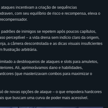
s ataques incentivam a criação de sequências
odraven, com seu equilíbrio de risco e recompensa, eleva o
e recompensador.
s padrões de inimigos se repetem após poucos capítulos,
o perceptível – a vida drena sem indício claro da origem,
inja, a câmera descontrolada e as dicas visuais insuficientes
frustração arbitrária.
limitado a desbloqueios de ataques e slots para amuletos,
nteriores. Ali, aprimorávamos dano e habilidades,
hardcores (que masterizavam combos para maximizar o
m só de novas opções de ataque – o que empodera hardcores
ais que buscam uma curva de poder mais acessível.