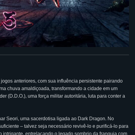
 jogos anteriores, com sua influência persistente pairando
 uma chuva amaldiçoada, transformando a cidade em um
r (D.D.O.), uma força militar autoritária, luta para conter a
ar Seori, uma sacerdotisa ligada ao Dark Dragon. No
ficiente – talvez seja necessário revivê-lo e purificá-lo para
ho intrigante, entrelaçando o legado sombrio da franquia com