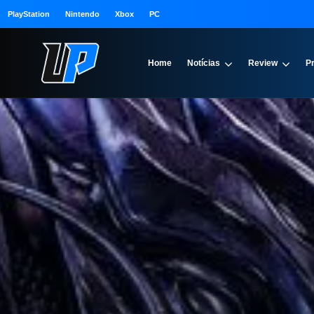
PlayStation
Nintendo
Xbox
PC
Home
Notícias
Review
P