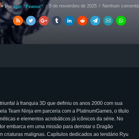
9 de novembro de 2025
Nenhum comentár
Por
Igor “Feanor”
iunfal à franquia 3D que definiu os anos 2000 com sua
pela Team Ninja em parceria com a PlatinumGames, o título
enéticas e elementos acrobáticos já icônicos da série. No
ador embarca em uma missão para derrotar o Dragão
 criaturas malignas. Capítulos dedicados ao lendário Ryu