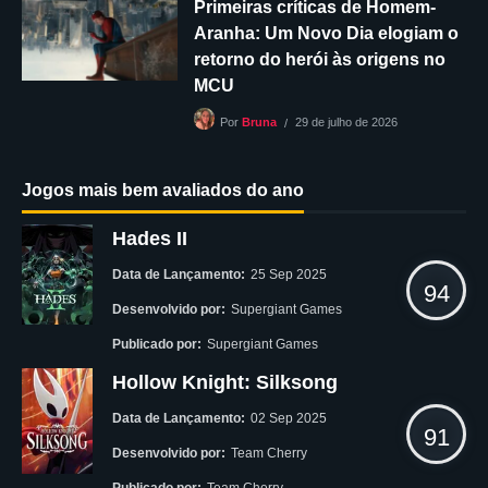
Primeiras críticas de Homem-
Aranha: Um Novo Dia elogiam o
retorno do herói às origens no
MCU
29 de julho de 2026
Por
Bruna
Jogos mais bem avaliados do ano
Hades II
Data de Lançamento:
25 Sep 2025
94
Desenvolvido por:
Supergiant Games
Publicado por:
Supergiant Games
Hollow Knight: Silksong
Data de Lançamento:
02 Sep 2025
91
Desenvolvido por:
Team Cherry
Publicado por:
Team Cherry