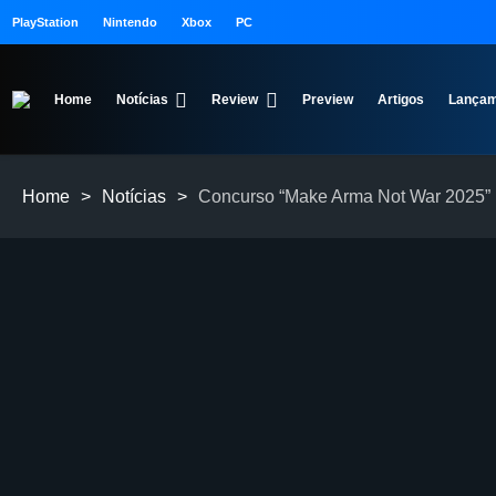
PlayStation
Nintendo
Xbox
PC
Home
Notícias
Review
Preview
Artigos
Lançam
Home
>
Notícias
>
Concurso “Make Arma Not War 2025” r