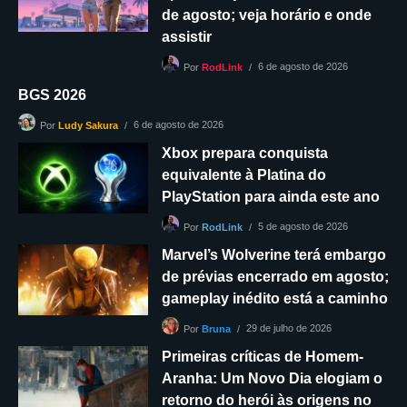
de agosto; veja horário e onde
assistir
6 de agosto de 2026
Por
RodLink
BGS 2026
6 de agosto de 2026
Por
Ludy Sakura
Xbox prepara conquista
equivalente à Platina do
PlayStation para ainda este ano
5 de agosto de 2026
Por
RodLink
Marvel’s Wolverine terá embargo
de prévias encerrado em agosto;
gameplay inédito está a caminho
29 de julho de 2026
Por
Bruna
Primeiras críticas de Homem-
Aranha: Um Novo Dia elogiam o
retorno do herói às origens no