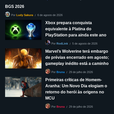
BGS 2026
6 de agosto de 2026
Por
Ludy Sakura
Xbox prepara conquista
equivalente à Platina do
PlayStation para ainda este ano
5 de agosto de 2026
Por
RodLink
Marvel’s Wolverine terá embargo
de prévias encerrado em agosto;
gameplay inédito está a caminho
29 de julho de 2026
Por
Bruna
Primeiras críticas de Homem-
Aranha: Um Novo Dia elogiam o
retorno do herói às origens no
MCU
29 de julho de 2026
Por
Bruna