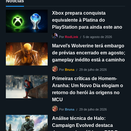
Notícias
Xbox prepara conquista
equivalente à Platina do
PlayStation para ainda este ano
5 de agosto de 2026
Por
RodLink
Marvel’s Wolverine terá embargo
de prévias encerrado em agosto;
gameplay inédito está a caminho
29 de julho de 2026
Por
Bruna
Primeiras críticas de Homem-
Aranha: Um Novo Dia elogiam o
retorno do herói às origens no
MCU
29 de julho de 2026
Por
Bruna
Análise técnica de Halo:
Campaign Evolved destaca