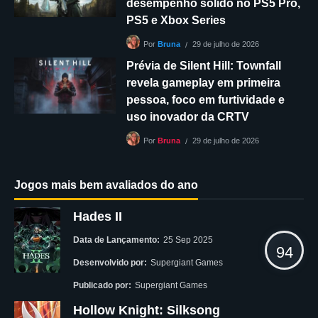
desempenho sólido no PS5 Pro,
PS5 e Xbox Series
29 de julho de 2026
Por
Bruna
Prévia de Silent Hill: Townfall
revela gameplay em primeira
pessoa, foco em furtividade e
uso inovador da CRTV
29 de julho de 2026
Por
Bruna
Jogos mais bem avaliados do ano
Hades II
Data de Lançamento:
25 Sep 2025
94
Desenvolvido por:
Supergiant Games
Publicado por:
Supergiant Games
Hollow Knight: Silksong