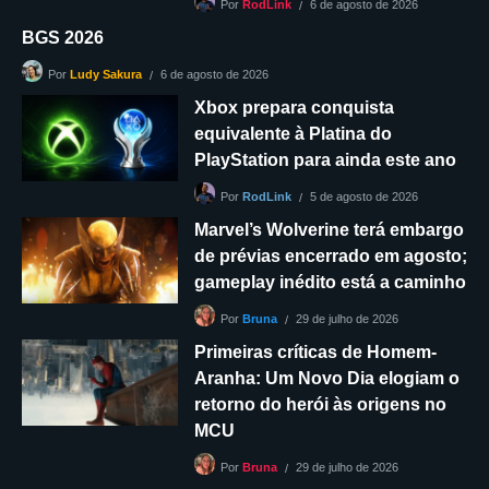
6 de agosto de 2026
Por
RodLink
BGS 2026
6 de agosto de 2026
Por
Ludy Sakura
Xbox prepara conquista
equivalente à Platina do
PlayStation para ainda este ano
5 de agosto de 2026
Por
RodLink
Marvel’s Wolverine terá embargo
de prévias encerrado em agosto;
gameplay inédito está a caminho
29 de julho de 2026
Por
Bruna
Primeiras críticas de Homem-
Aranha: Um Novo Dia elogiam o
retorno do herói às origens no
MCU
29 de julho de 2026
Por
Bruna