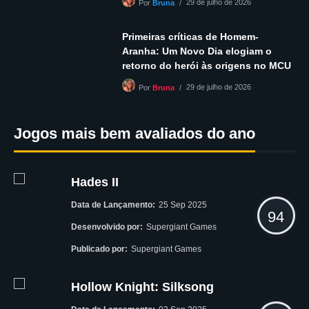
29 de julho de 2026
Por
Bruna
Primeiras críticas de Homem-
Aranha: Um Novo Dia elogiam o
retorno do herói às origens no MCU
29 de julho de 2026
Por
Bruna
Jogos mais bem avaliados do ano
Hades II
Data de Lançamento:
25 Sep 2025
94
Desenvolvido por:
Supergiant Games
Publicado por:
Supergiant Games
Hollow Knight: Silksong