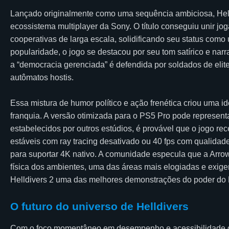
Lançado originalmente como uma sequência ambiciosa, Hell
ecossistema multiplayer da Sony. O título conseguiu unir 
cooperativas de larga escala, solidificando seu status co
popularidade, o jogo se destacou por seu tom satírico e narr
a “democracia gerenciada” é defendida por soldados de elite
autômatos hostis.
Essa mistura de humor político e ação frenética criou uma i
franquia. A versão otimizada para o PS5 Pro pode represent
estabelecidos por outros estúdios, é provável que o jogo 
estáveis com ray tracing desativado ou 40 fps com qualidade
para suportar 4K nativo. A comunidade especula que a Arro
física dos ambientes, uma das áreas mais elogiadas e exige
Helldivers 2 uma das melhores demonstrações do poder do 
O futuro do universo de Helldivers
Com o foco momentâneo em desempenho e acessibilidade glo