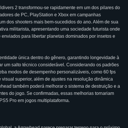
divers 2 transformou-se rapidamente em um dos pilares do
jogadores de PC, PlayStation e Xbox em campanhas
mo um dos shooters mais bem-sucedidos do ano. Além de sua
ativa militarista, apresentando uma sociedade futurista onde
 enviados para libertar planetas dominados por insetos e
dentidade única dentro do gênero, garantindo longevidade à
ar um salto técnico considerável. Considerando os padrões
receba modos de desempenho personalizáveis, como 60 fps
 visual superior, além de ajustes na resolução dinâmica
whead também poderá melhorar o sistema de destruição e a
ntes do jogo. Se confirmadas, essas melhorias tornariam
PS5 Pro em jogos multiplataforma.
bal, a Arrowhead parece preparar terreno para o próximo