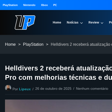
PlayStation
Nintendo
Xbox
PC
Home
Notícias
Review
P
Home
>
PlayStation
>
Helldivers 2 receberá atualização
Helldivers 2 receberá atualizaçã
Pro com melhorias técnicas e d
26 de outubro de 2025
Nenhum comentário
Por
Lipeux