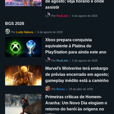
de agosto; veja horário e onde
assistir
6 de agosto de 2026
Por
RodLink
BGS 2026
6 de agosto de 2026
Por
Ludy Sakura
Xbox prepara conquista
equivalente à Platina do
PlayStation para ainda este ano
5 de agosto de 2026
Por
RodLink
Marvel’s Wolverine terá embargo
de prévias encerrado em agosto;
gameplay inédito está a caminho
29 de julho de 2026
Por
Bruna
Primeiras críticas de Homem-
Aranha: Um Novo Dia elogiam o
retorno do herói às origens no