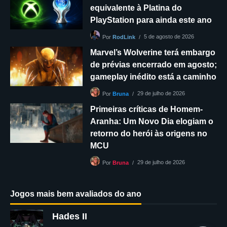
equivalente à Platina do
PlayStation para ainda este ano
5 de agosto de 2026
Por
RodLink
Marvel’s Wolverine terá embargo
de prévias encerrado em agosto;
gameplay inédito está a caminho
29 de julho de 2026
Por
Bruna
Primeiras críticas de Homem-
Aranha: Um Novo Dia elogiam o
retorno do herói às origens no
MCU
29 de julho de 2026
Por
Bruna
Jogos mais bem avaliados do ano
Hades II