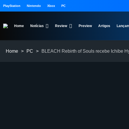
PlayStation
Nintendo
Xbox
PC
Home
Notícias
Review
Preview
Artigos
Lançam
Home
>
PC
>
BLEACH Rebirth of Souls recebe Ichibe 