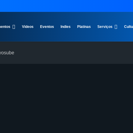
entos
Videos
Eventos
Indies
Platinas
Serviços
Cult
Hyosube