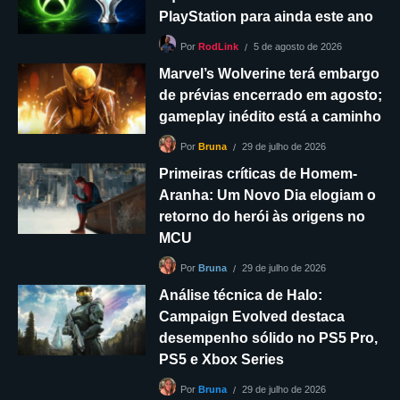
PlayStation para ainda este ano
5 de agosto de 2026
Por
RodLink
Marvel’s Wolverine terá embargo
de prévias encerrado em agosto;
gameplay inédito está a caminho
29 de julho de 2026
Por
Bruna
Primeiras críticas de Homem-
Aranha: Um Novo Dia elogiam o
retorno do herói às origens no
MCU
29 de julho de 2026
Por
Bruna
Análise técnica de Halo:
Campaign Evolved destaca
desempenho sólido no PS5 Pro,
PS5 e Xbox Series
29 de julho de 2026
Por
Bruna