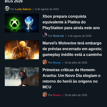
BGS 2026
6 de agosto de 2026
Por
Ludy Sakura
Xbox prepara conquista
equivalente à Platina do
PlayStation para ainda este ano
5 de agosto de 2026
Por
RodLink
Marvel’s Wolverine terá embargo
de prévias encerrado em agosto;
gameplay inédito está a caminho
29 de julho de 2026
Por
Bruna
Primeiras críticas de Homem-
Aranha: Um Novo Dia elogiam o
retorno do herói às origens no
MCU
29 de julho de 2026
Por
Bruna