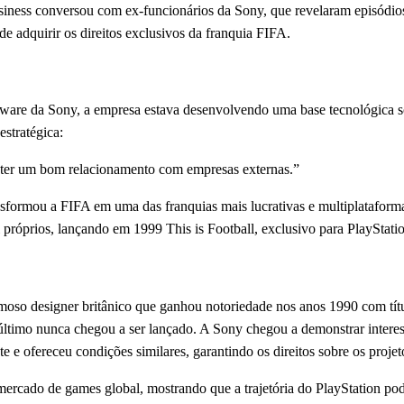
ess conversou com ex-funcionários da Sony, que revelaram episódios p
e adquirir os direitos exclusivos da franquia FIFA.
ware da Sony, a empresa estava desenvolvendo uma base tecnológica só
estratégica:
ter um bom relacionamento com empresas externas.”
sformou a FIFA em uma das franquias mais lucrativas e multiplataforma
 próprios, lançando em 1999 This is Football, exclusivo para PlayStat
amoso designer britânico que ganhou notoriedade nos anos 1990 com t
último nunca chegou a ser lançado. A Sony chegou a demonstrar interess
 e ofereceu condições similares, garantindo os direitos sobre os projet
mercado de games global, mostrando que a trajetória do PlayStation pod