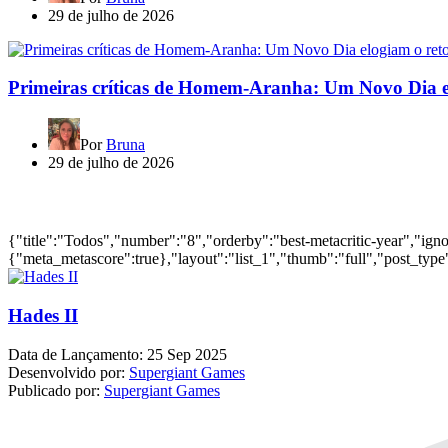
29 de julho de 2026
Primeiras críticas de Homem-Aranha: Um Novo Dia e
Por
Bruna
29 de julho de 2026
Jogos mais bem avaliados do ano
{"title":"Todos","number":"8","orderby":"best-metacritic-year","ig
{"meta_metascore":true},"layout":"list_1","thumb":"full","post_type"
Hades II
Data de Lançamento:
25 Sep 2025
Desenvolvido por:
Supergiant Games
Publicado por:
Supergiant Games