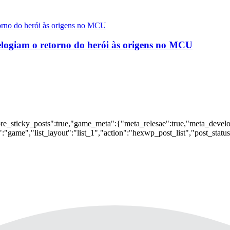
logiam o retorno do herói às origens no MCU
nore_sticky_posts":true,"game_meta":{"meta_relesae":true,"meta_devel
:"game","list_layout":"list_1","action":"hexwp_post_list","post_statu