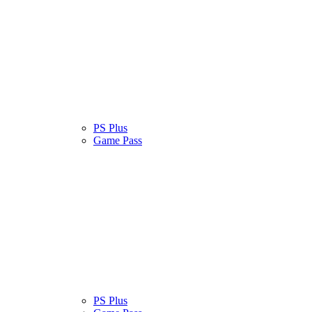
atinas
Serviços
PS Plus
Cultura Pop
Game Pass
atinas
Serviços
PS Plus
Cultura Pop