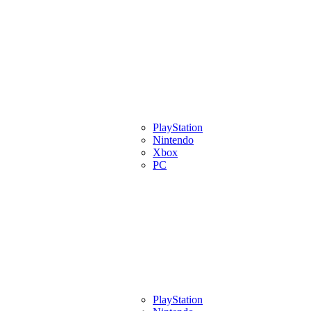
eview
Artigos
Lançamentos
PlayStation
Videos
Eventos
Indies
Pl
Nintendo
Xbox
PC
eview
Artigos
Lançamentos
PlayStation
Videos
Eventos
Indies
Pl