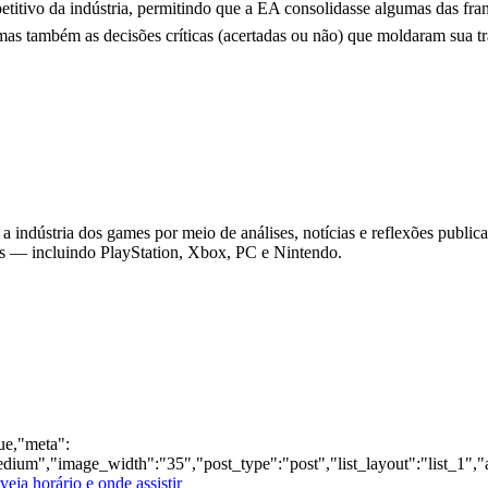
titivo da indústria, permitindo que a EA consolidasse algumas das fran
mas também as decisões críticas (acertadas ou não) que moldaram sua tra
 indústria dos games por meio de análises, notícias e reflexões public
as — incluindo PlayStation, Xbox, PC e Nintendo.
rue,"meta":
dium","image_width":"35","post_type":"post","list_layout":"list_1","