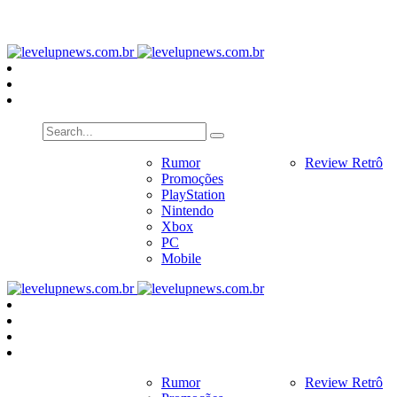
PlayStation
Nintendo
Xbox
PC
Home
Notícias
Rumor
Review
Review Retrô
Pr
Promoções
PlayStation
Nintendo
Xbox
PC
Mobile
Home
Notícias
Rumor
Review
Review Retrô
Pr