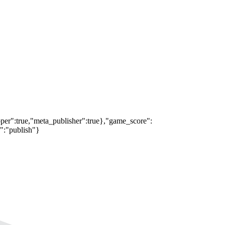
oper":true,"meta_publisher":true},"game_score":
s":"publish"}