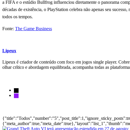
a FIFA e o estúdio Bullfrog influenciou diretamente o panorama compe
décadas de existência, o PlayStation celebra não apenas seu sucesso, 
todos os tempos.
Fonte:
The Game Business
Lipeux
Lipeux é criador de conteúdo com foco em jogos single player. Cobre a
olhar crítico e abordagem equilibrada, acompanha todas as plataform
Siga-nos
Notícias
{"title":"Todos","number":"5","post_title":1,"ignore_sticky_posts":t
{"meta_author":true,"meta_date":true},"layout":"list_1","thumb":"me