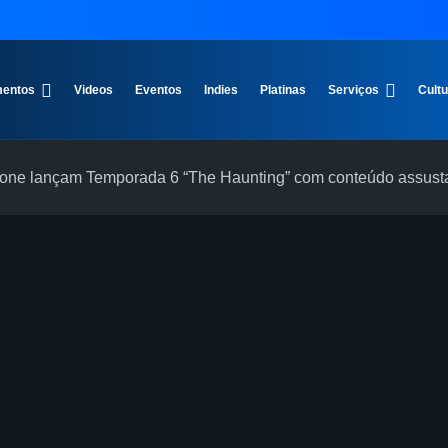
entos
Videos
Eventos
Indies
Platinas
Serviços
Cult
rzone lançam Temporada 6 “The Haunting” com conteúdo assust