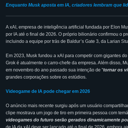
Enquanto Musk aposta em IA, criadores lembram que lid
A xAI, empresa de inteligência artificial fundada por Elon 
por IA até o final de 2026. O próprio bilionário confirmou o 
incluindo a equipe por trás de Baldur’s Gate 3, da Larian Stu
Em 2023, Musk fundou a xAI para competir com gigantes do s
Grok é atualmente o carro-chefe da empresa. Além disso, M
em novembro do ano passado sua intenção de “
tornar os 
grandes corporações sobre os estúdios.
Videogame de IA pode chegar em 2026
O anúncio mais recente surgiu após um usuário compartilh
clipe mostrava um jogo de tiro em primeira pessoa com tem
videogames do futuro serão gerados dinamicamente po
de IA da xAI deve ser lançado até o final de 2026, embora 