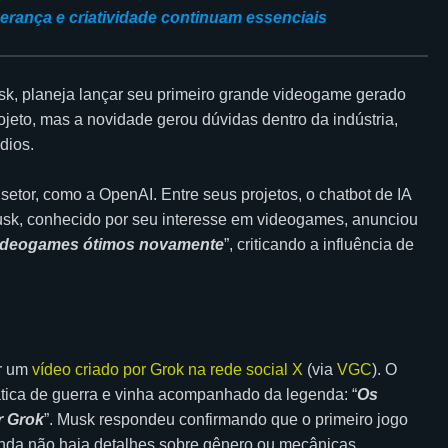
erança e criatividade continuam essenciais
Musk, planeja lançar seu primeiro grande videogame gerado
projeto, mas a novidade gerou dúvidas dentro da indústria,
dios.
etor, como a OpenAI. Entre seus projetos, o chatbot de IA
usk, conhecido por seu interesse em videogames, anunciou
videogames ótimos novamente
”, criticando a influência de
ar um
vídeo criado por Grok na rede social X
(via
VGC
). O
ática de guerra e vinha acompanhado da legenda: “
Os
r Grok
”. Musk respondeu confirmando que o primeiro jogo
ainda não haja detalhes sobre gênero ou mecânicas.