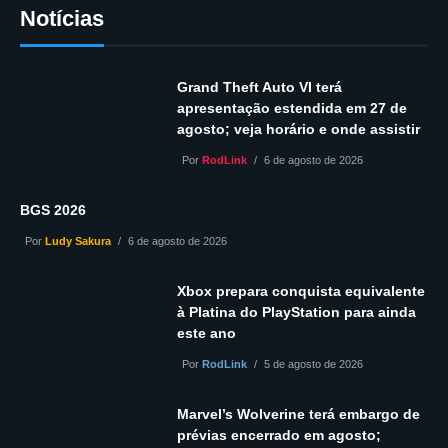
Notícias
Grand Theft Auto VI terá
apresentação estendida em 27 de
agosto; veja horário e onde assistir
Por
RodLink
6 de agosto de 2026
BGS 2026
Por
Ludy Sakura
6 de agosto de 2026
Xbox prepara conquista equivalente
à Platina do PlayStation para ainda
este ano
Por
RodLink
5 de agosto de 2026
Marvel’s Wolverine terá embargo de
prévias encerrado em agosto;