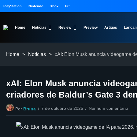
PlayStation
Nintendo
Xbox
PC
Home
Notícias
Review
Preview
Artigos
Lançam
Home
>
Notícias
>
xAI: Elon Musk anuncia videogame de
xAI: Elon Musk anuncia videoga
criadores de Baldur’s Gate 3 d
7 de outubro de 2025
Nenhum comentário
Por
Bruna