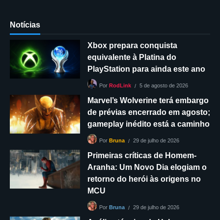
Notícias
Xbox prepara conquista
equivalente à Platina do
PlayStation para ainda este ano
5 de agosto de 2026
Por
RodLink
Marvel’s Wolverine terá embargo
de prévias encerrado em agosto;
gameplay inédito está a caminho
29 de julho de 2026
Por
Bruna
Primeiras críticas de Homem-
Aranha: Um Novo Dia elogiam o
retorno do herói às origens no
MCU
29 de julho de 2026
Por
Bruna