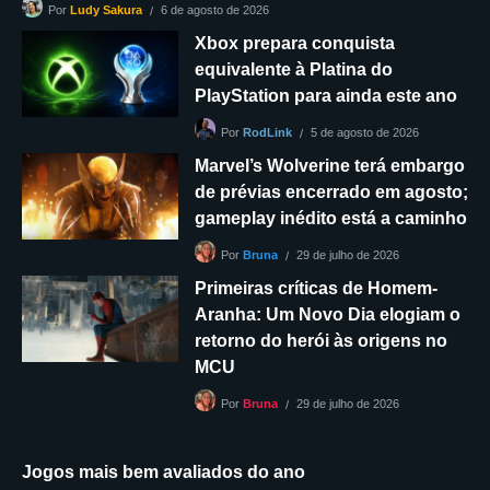
6 de agosto de 2026
Por
Ludy Sakura
Xbox prepara conquista
equivalente à Platina do
PlayStation para ainda este ano
5 de agosto de 2026
Por
RodLink
Marvel’s Wolverine terá embargo
de prévias encerrado em agosto;
gameplay inédito está a caminho
29 de julho de 2026
Por
Bruna
Primeiras críticas de Homem-
Aranha: Um Novo Dia elogiam o
retorno do herói às origens no
MCU
29 de julho de 2026
Por
Bruna
Jogos mais bem avaliados do ano