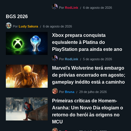
6 de agosto de 2026
Por
RodLink
BGS 2026
6 de agosto de 2026
Por
Ludy Sakura
Xbox prepara conquista
equivalente à Platina do
PlayStation para ainda este ano
5 de agosto de 2026
Por
RodLink
Marvel’s Wolverine terá embargo
de prévias encerrado em agosto;
gameplay inédito está a caminho
29 de julho de 2026
Por
Bruna
Primeiras críticas de Homem-
Aranha: Um Novo Dia elogiam o
retorno do herói às origens no
MCU