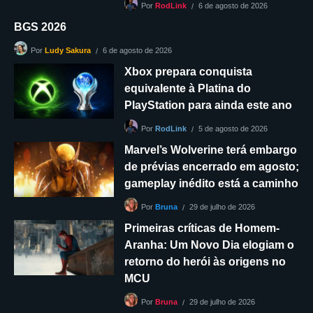
6 de agosto de 2026
Por
RodLink
BGS 2026
6 de agosto de 2026
Por
Ludy Sakura
Xbox prepara conquista
equivalente à Platina do
PlayStation para ainda este ano
5 de agosto de 2026
Por
RodLink
Marvel’s Wolverine terá embargo
de prévias encerrado em agosto;
gameplay inédito está a caminho
29 de julho de 2026
Por
Bruna
Primeiras críticas de Homem-
Aranha: Um Novo Dia elogiam o
retorno do herói às origens no
MCU
29 de julho de 2026
Por
Bruna