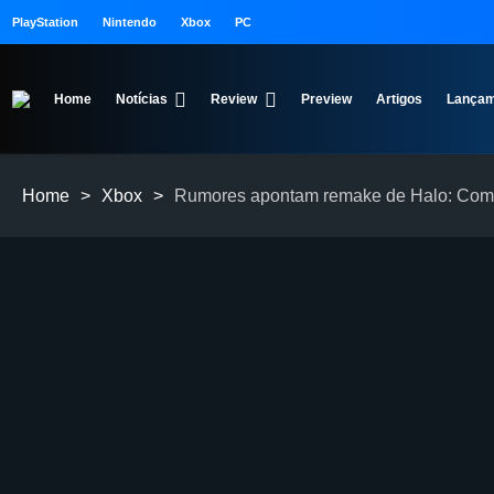
PlayStation
Nintendo
Xbox
PC
Home
Notícias
Review
Preview
Artigos
Lançam
Home
>
Xbox
>
Rumores apontam remake de Halo: Comba