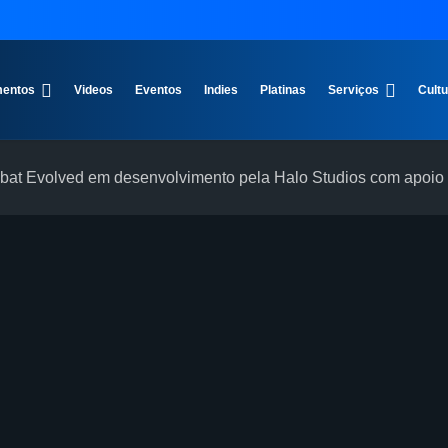
entos
Videos
Eventos
Indies
Platinas
Serviços
Cult
t Evolved em desenvolvimento pela Halo Studios com apoio 