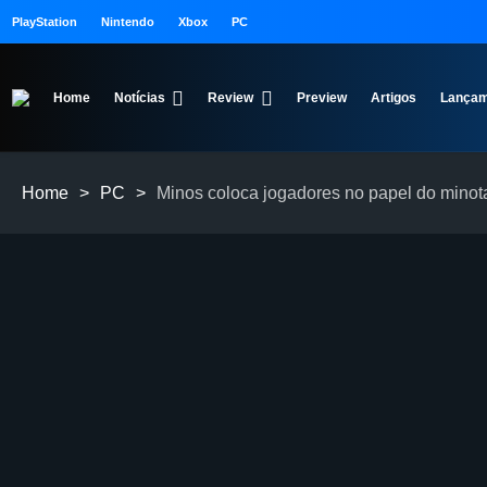
PlayStation
Nintendo
Xbox
PC
Home
Notícias
Review
Preview
Artigos
Lançam
Home
>
PC
>
Minos coloca jogadores no papel do minota