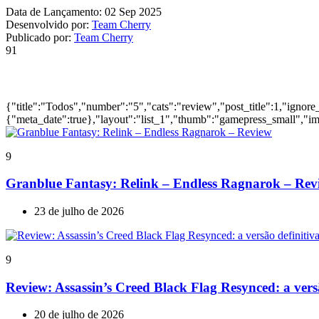
Data de Lançamento:
02 Sep 2025
Desenvolvido por:
Team Cherry
Publicado por:
Team Cherry
91
Ultimas Reviews
{"title":"Todos","number":"5","cats":"review","post_title":1,"ignore
{"meta_date":true},"layout":"list_1","thumb":"gamepress_small","ima
9
Granblue Fantasy: Relink – Endless Ragnarok – Rev
23 de julho de 2026
9
Review: Assassin’s Creed Black Flag Resynced: a ve
20 de julho de 2026