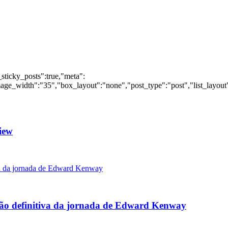
_sticky_posts":true,"meta":
ge_width":"35","box_layout":"none","post_type":"post","list_layout":
iew
rsão definitiva da jornada de Edward Kenway