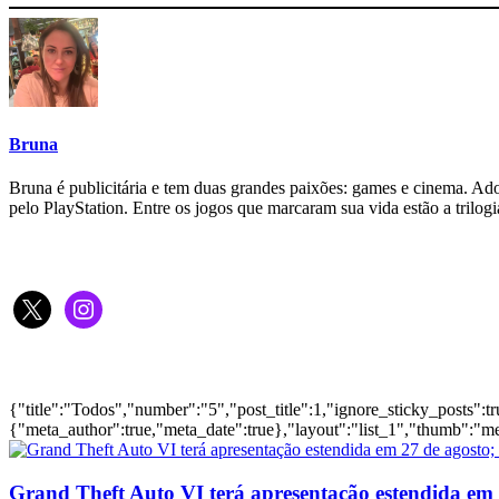
Bruna
Bruna é publicitária e tem duas grandes paixões: games e cinema. Adora
pelo PlayStation. Entre os jogos que marcaram sua vida estão a tril
Siga-nos
x
instagram
Notícias
{"title":"Todos","number":"5","post_title":1,"ignore_sticky_posts":t
{"meta_author":true,"meta_date":true},"layout":"list_1","thumb":"me
Grand Theft Auto VI terá apresentação estendida em 27