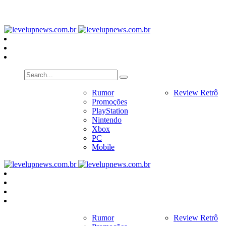
PlayStation
Nintendo
Xbox
PC
Home
Notícias
Rumor
Review
Review Retrô
Pr
Promoções
PlayStation
Nintendo
Xbox
PC
Mobile
Home
Notícias
Rumor
Review
Review Retrô
Pr