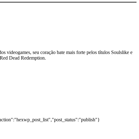
dos videogames, seu coração bate mais forte pelos títulos Soulslike e
 e Red Dead Redemption.
action":"hexwp_post_list","post_status":"publish"}