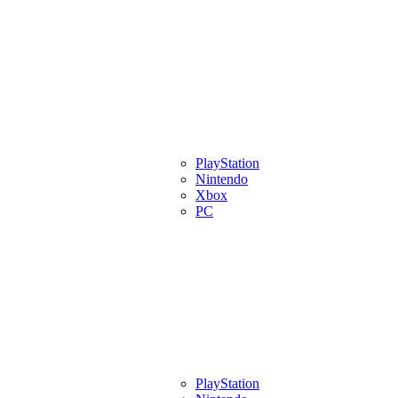
eview
Artigos
Lançamentos
PlayStation
Videos
Eventos
Indies
Pl
Nintendo
Xbox
PC
eview
Artigos
Lançamentos
PlayStation
Videos
Eventos
Indies
Pl