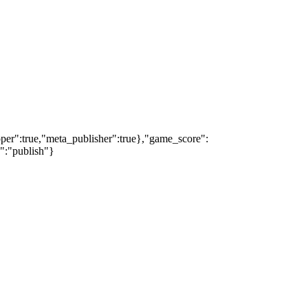
oper":true,"meta_publisher":true},"game_score":
s":"publish"}