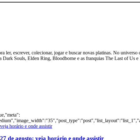
 ler, escrever, colecionar, jogar e buscar novas platinas. No universo 
ogia Dark Souls, Elden Ring, Bloodborne e as franquias The Last of Us
rue,"meta":
dium","image_width":"35","post_type":"post","list_layout":"list_1","
 de agosto; veja horário e onde assistir