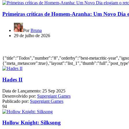
Primeiras críticas de Homem-Aranha: Um Novo Dia e
Por
Bruna
29 de julho de 2026
Jogos mais bem avaliados do ano
{"title":"Todos","number":"8","orderby":"best-metacritic-year","ig
{"meta_metascore":true},"layout":"list_1","thumb":"full","post_type"
Hades II
Data de Lançamento:
25 Sep 2025
Desenvolvido por:
Supergiant Games
Publicado por:
Supergiant Games
94
Hollow Knight: Silksong