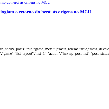
logiam o retorno do herói às origens no MCU
nore_sticky_posts":true,"game_meta":{"meta_relesae":true,"meta_devel
:"game","list_layout":"list_1","action":"hexwp_post_list","post_statu