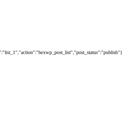
"list_1","action":"hexwp_post_list","post_status":"publish"}