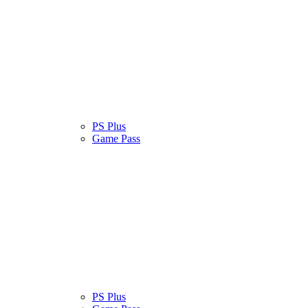
atinas
Serviços
PS Plus
Cultura Pop
Game Pass
atinas
Serviços
PS Plus
Cultura Pop