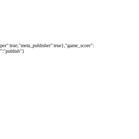
oper":true,"meta_publisher":true},"game_score":
s":"publish"}