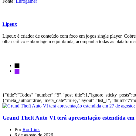
Fonte:
Eurogamer
Lipeux
Lipeux é criador de conteúdo com foco em jogos single player. Cobre a
olhar crítico e abordagem equilibrada, acompanha todas as plataform
Siga-nos
Notícias
{"title":"Todos","number":"5","post_title":1,"ignore_sticky_posts":t
{"meta_author":true,"meta_date":true},"layout":"list_1","thumb":"me
Grand Theft Auto VI terá apresentação estendida em 27
Por
RodLink
6 de agosto de 2026