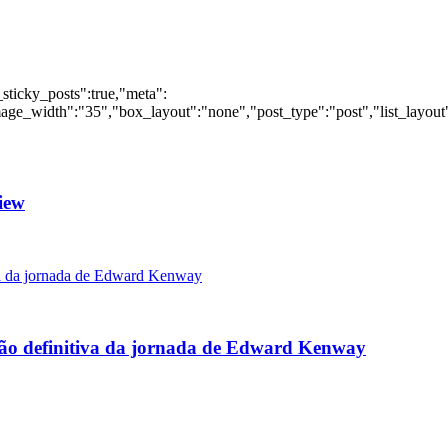
_sticky_posts":true,"meta":
ge_width":"35","box_layout":"none","post_type":"post","list_layout":
iew
rsão definitiva da jornada de Edward Kenway