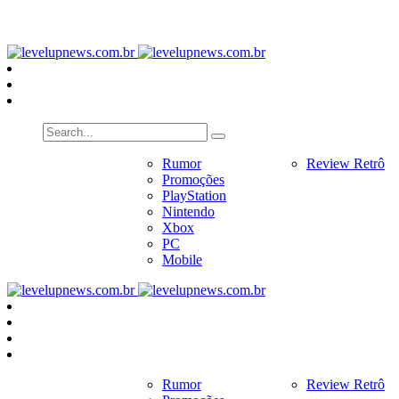
PlayStation
Nintendo
Xbox
PC
Home
Notícias
Rumor
Review
Review Retrô
Pr
Promoções
PlayStation
Nintendo
Xbox
PC
Mobile
Home
Notícias
Rumor
Review
Review Retrô
Pr