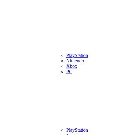
eview
Artigos
Lançamentos
PlayStation
Videos
Eventos
Indies
Pl
Nintendo
Xbox
PC
eview
Artigos
Lançamentos
PlayStation
Videos
Eventos
Indies
Pl