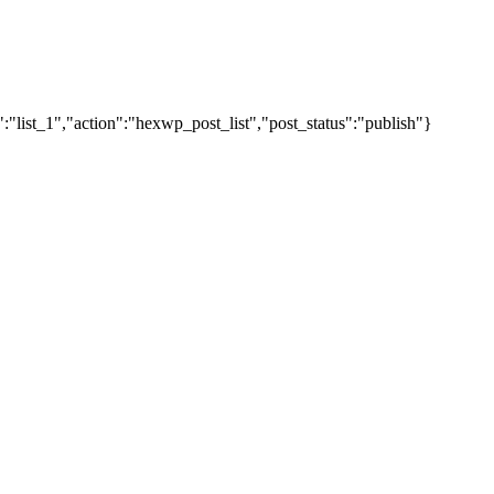
"list_1","action":"hexwp_post_list","post_status":"publish"}