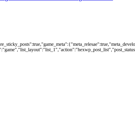
nore_sticky_posts":true,"game_meta":{"meta_relesae":true,"meta_devel
:"game","list_layout":"list_1","action":"hexwp_post_list","post_statu