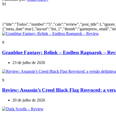
91
Ultimas Reviews
{"title":"Todos","number":"5","cats":"review","post_title":1,"ignore
{"meta_date":true},"layout":"list_1","thumb":"gamepress_small","ima
9
Granblue Fantasy: Relink – Endless Ragnarok – Rev
23 de julho de 2026
9
Review: Assassin’s Creed Black Flag Resynced: a ve
20 de julho de 2026