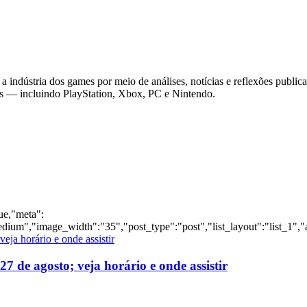
 indústria dos games por meio de análises, notícias e reflexões public
as — incluindo PlayStation, Xbox, PC e Nintendo.
rue,"meta":
dium","image_width":"35","post_type":"post","list_layout":"list_1","
 de agosto; veja horário e onde assistir