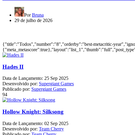
Por
Bruna
29 de julho de 2026
Jogos mais bem avaliados do ano
{"title":"Todos","number":"8","orderby":"best-metacritic-year","ig
{"meta_metascore":true},"layout":"list_1","thumb":"full","post_type"
Hades II
Data de Lançamento:
25 Sep 2025
Desenvolvido por:
Supergiant Games
Publicado por:
Supergiant Games
94
Hollow Knight: Silksong
Data de Lançamento:
02 Sep 2025
Desenvolvido por:
Team Cherry
Publicado por:
Team Cherry