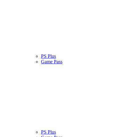
atinas
Serviços
PS Plus
Cultura Pop
Game Pass
atinas
Serviços
PS Plus
Cultura Pop