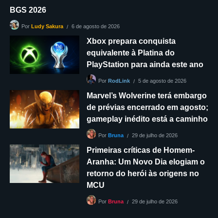
BGS 2026
6 de agosto de 2026
Por
Ludy Sakura
Xbox prepara conquista
equivalente à Platina do
PlayStation para ainda este ano
5 de agosto de 2026
Por
RodLink
Marvel’s Wolverine terá embargo
de prévias encerrado em agosto;
gameplay inédito está a caminho
29 de julho de 2026
Por
Bruna
Primeiras críticas de Homem-
Aranha: Um Novo Dia elogiam o
retorno do herói às origens no
MCU
29 de julho de 2026
Por
Bruna