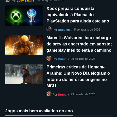
6 de agosto de 2026
Por
Ludy Sakura
Xbox prepara conquista
equivalente à Platina do
PlayStation para ainda este ano
5 de agosto de 2026
Por
RodLink
Marvel’s Wolverine terá embargo
de prévias encerrado em agosto;
gameplay inédito está a caminho
29 de julho de 2026
Por
Bruna
Primeiras críticas de Homem-
Aranha: Um Novo Dia elogiam o
retorno do herói às origens no
MCU
29 de julho de 2026
Por
Bruna
Jogos mais bem avaliados do ano