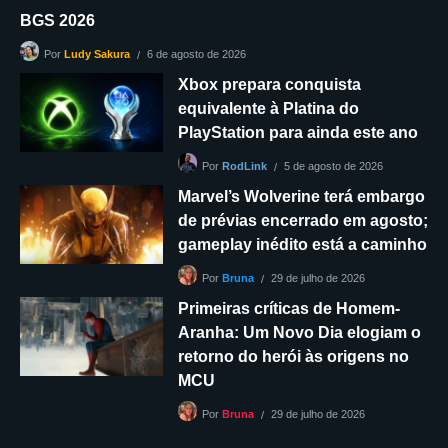
BGS 2026
6 de agosto de 2026
Por
Ludy Sakura
Xbox prepara conquista
equivalente à Platina do
PlayStation para ainda este ano
5 de agosto de 2026
Por
RodLink
Marvel’s Wolverine terá embargo
de prévias encerrado em agosto;
gameplay inédito está a caminho
29 de julho de 2026
Por
Bruna
Primeiras críticas de Homem-
Aranha: Um Novo Dia elogiam o
retorno do herói às origens no
MCU
29 de julho de 2026
Por
Bruna