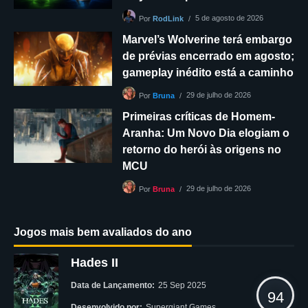
5 de agosto de 2026
Por
RodLink
Marvel’s Wolverine terá embargo
de prévias encerrado em agosto;
gameplay inédito está a caminho
29 de julho de 2026
Por
Bruna
Primeiras críticas de Homem-
Aranha: Um Novo Dia elogiam o
retorno do herói às origens no
MCU
29 de julho de 2026
Por
Bruna
Jogos mais bem avaliados do ano
Hades II
Data de Lançamento:
25 Sep 2025
94
Desenvolvido por:
Supergiant Games