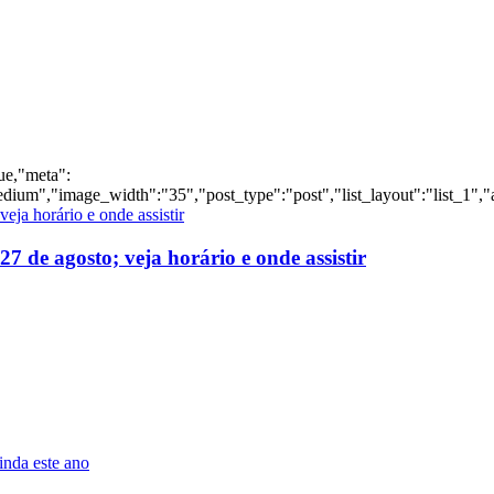
rue,"meta":
dium","image_width":"35","post_type":"post","list_layout":"list_1","
 de agosto; veja horário e onde assistir