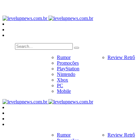
PlayStation
Nintendo
Xbox
PC
Home
Notícias
Rumor
Review
Review Retrô
Pr
Promoções
PlayStation
Nintendo
Xbox
PC
Mobile
Home
Notícias
Rumor
Review
Review Retrô
Pr