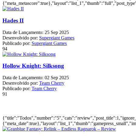
{"meta_metascore":true},"layout":"list_1","thumb":"full","post_type"
Hades II
Data de Lançamento:
25 Sep 2025
Desenvolvido por:
Supergiant Games
Publicado por:
Supergiant Games
94
Hollow Knight: Silksong
Data de Lançamento:
02 Sep 2025
Desenvolvido por:
Team Cherry
Publicado por:
Team Cherry
91
Ultimas Reviews
{"title":"Todos","number":"5","cats":"review","post_title":1,"ignore
{"meta_date":true},"layout":"list_1","thumb":"gamepress_small","ima