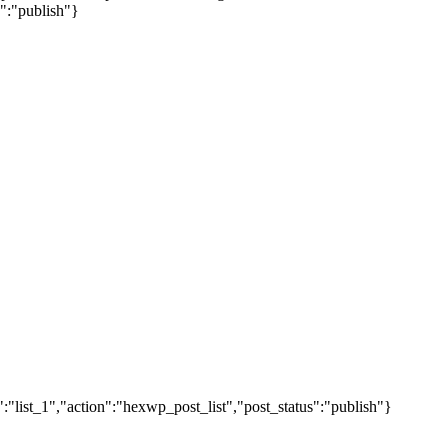
s":"publish"}
"list_1","action":"hexwp_post_list","post_status":"publish"}