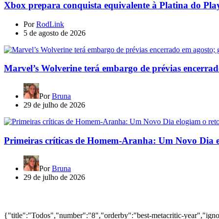
Xbox prepara conquista equivalente à Platina do Pla
Por
RodLink
5 de agosto de 2026
Marvel’s Wolverine terá embargo de prévias encerrad
Por
Bruna
29 de julho de 2026
Primeiras críticas de Homem-Aranha: Um Novo Dia e
Por
Bruna
29 de julho de 2026
Jogos mais bem avaliados do ano
{"title":"Todos","number":"8","orderby":"best-metacritic-year","ig