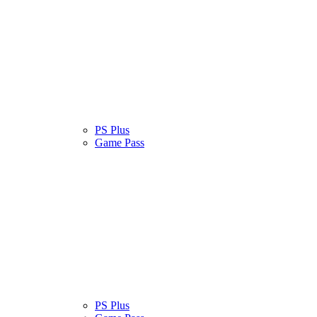
atinas
Serviços
PS Plus
Cultura Pop
Game Pass
atinas
Serviços
PS Plus
Cultura Pop