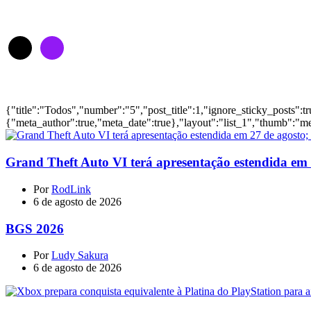
Siga-nos
Notícias
{"title":"Todos","number":"5","post_title":1,"ignore_sticky_posts":t
{"meta_author":true,"meta_date":true},"layout":"list_1","thumb":"me
Grand Theft Auto VI terá apresentação estendida em 27
Por
RodLink
6 de agosto de 2026
BGS 2026
Por
Ludy Sakura
6 de agosto de 2026