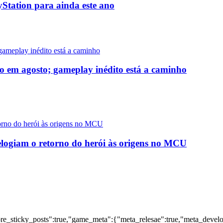
yStation para ainda este ano
o em agosto; gameplay inédito está a caminho
logiam o retorno do herói às origens no MCU
nore_sticky_posts":true,"game_meta":{"meta_relesae":true,"meta_devel