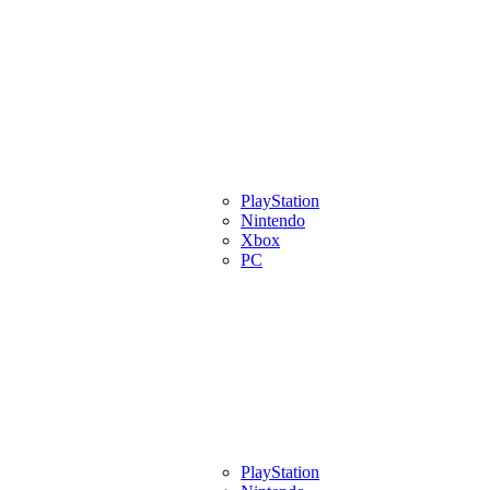
eview
Artigos
Lançamentos
PlayStation
Videos
Eventos
Indies
Pl
Nintendo
Xbox
PC
eview
Artigos
Lançamentos
PlayStation
Videos
Eventos
Indies
Pl