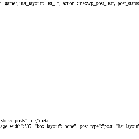
:"game","list_layout":"list_1","action":"hexwp_post_list","post_statu
_sticky_posts":true,"meta":
ge_width":"35","box_layout":"none","post_type":"post","list_layout":