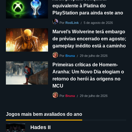
equivalente à Platina do
PlayStation para ainda este ano
5 de agosto de 2026
Por
RodLink
Marvel’s Wolverine terá embargo
de prévias encerrado em agosto;
gameplay inédito está a caminho
29 de julho de 2026
Por
Bruna
Primeiras críticas de Homem-
Aranha: Um Novo Dia elogiam o
retorno do herói às origens no
MCU
29 de julho de 2026
Por
Bruna
Jogos mais bem avaliados do ano
Hades II