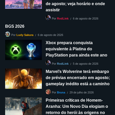
de agosto; veja horário e onde
assistir
6 de agosto de 2026
Por
RodLink
BGS 2026
6 de agosto de 2026
Por
Ludy Sakura
Xbox prepara conquista
equivalente à Platina do
PlayStation para ainda este ano
5 de agosto de 2026
Por
RodLink
Marvel’s Wolverine terá embargo
de prévias encerrado em agosto;
gameplay inédito está a caminho
29 de julho de 2026
Por
Bruna
Primeiras críticas de Homem-
Aranha: Um Novo Dia elogiam o
retorno do herói às origens no