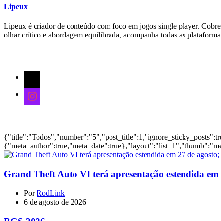
Lipeux
Lipeux é criador de conteúdo com foco em jogos single player. Cobre a
olhar crítico e abordagem equilibrada, acompanha todas as plataform
Siga-nos
Notícias
{"title":"Todos","number":"5","post_title":1,"ignore_sticky_posts":t
{"meta_author":true,"meta_date":true},"layout":"list_1","thumb":"me
Grand Theft Auto VI terá apresentação estendida em 27
Por
RodLink
6 de agosto de 2026