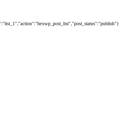
"list_1","action":"hexwp_post_list","post_status":"publish"}