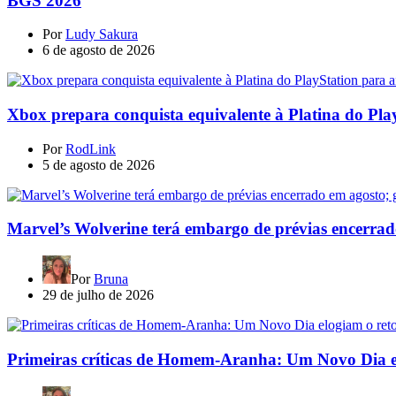
BGS 2026
Por
Ludy Sakura
6 de agosto de 2026
Xbox prepara conquista equivalente à Platina do Pla
Por
RodLink
5 de agosto de 2026
Marvel’s Wolverine terá embargo de prévias encerrad
Por
Bruna
29 de julho de 2026
Primeiras críticas de Homem-Aranha: Um Novo Dia e