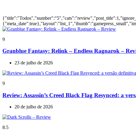
Ultimas Reviews
{"title":"Todos","number":"5","cats":"review","post_title":1,"ignore
{"meta_date":true},"layout":"list_1","thumb":"gamepress_small","ima
9
Granblue Fantasy: Relink – Endless Ragnarok – Rev
23 de julho de 2026
9
Review: Assassin’s Creed Black Flag Resynced: a ve
20 de julho de 2026
8.5