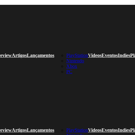
eview
Artigos
Lançamentos
PlayStation
Videos
Eventos
Indies
Pl
Nintendo
Xbox
PC
eview
Artigos
Lançamentos
PlayStation
Videos
Eventos
Indies
Pl