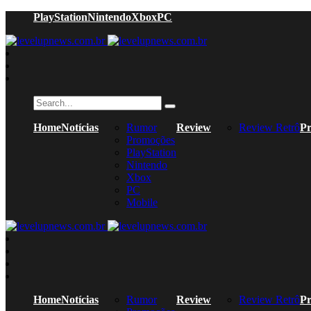
PlayStation
Nintendo
Xbox
PC
Home
Notícias
Rumor
Review
Review Retrô
Pr
Promoções
PlayStation
Nintendo
Xbox
PC
Mobile
Home
Notícias
Rumor
Review
Review Retrô
Pr