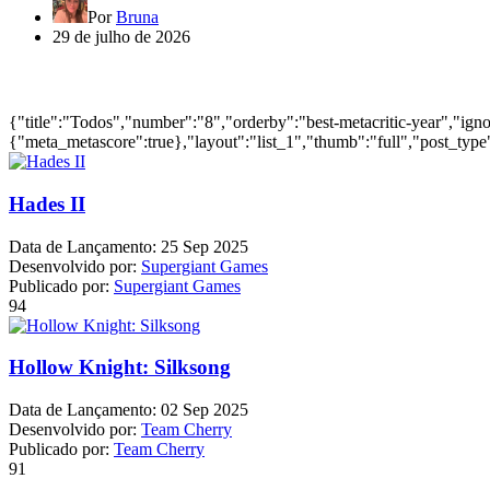
Por
Bruna
29 de julho de 2026
Jogos mais bem avaliados do ano
{"title":"Todos","number":"8","orderby":"best-metacritic-year","ig
{"meta_metascore":true},"layout":"list_1","thumb":"full","post_type"
Hades II
Data de Lançamento:
25 Sep 2025
Desenvolvido por:
Supergiant Games
Publicado por:
Supergiant Games
94
Hollow Knight: Silksong
Data de Lançamento:
02 Sep 2025
Desenvolvido por:
Team Cherry
Publicado por:
Team Cherry
91