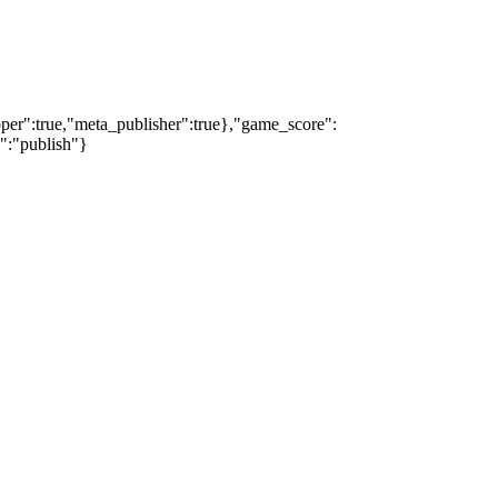
oper":true,"meta_publisher":true},"game_score":
s":"publish"}