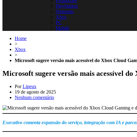
Promoções
PlayStation
Nintendo
Xbox
PC
Mobile
Home
>
Xbox
>
Microsoft sugere versão mais acessível do Xbox Cloud Gam
Microsoft sugere versão mais acessível d
Por
Lipeux
19 de agosto de 2025
Nenhum comentário
Executivo comenta expansão do serviço, integração com IA e par