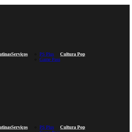
atinas
Serviços
PS Plus
Cultura Pop
Game Pass
atinas
Serviços
PS Plus
Cultura Pop