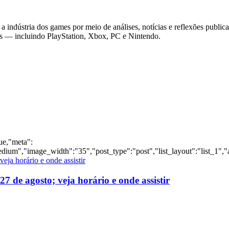
 indústria dos games por meio de análises, notícias e reflexões public
as — incluindo PlayStation, Xbox, PC e Nintendo.
rue,"meta":
dium","image_width":"35","post_type":"post","list_layout":"list_1","
 de agosto; veja horário e onde assistir