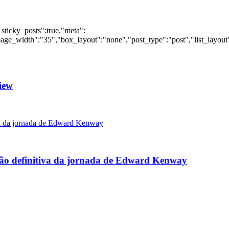
_sticky_posts":true,"meta":
ge_width":"35","box_layout":"none","post_type":"post","list_layout":
iew
rsão definitiva da jornada de Edward Kenway