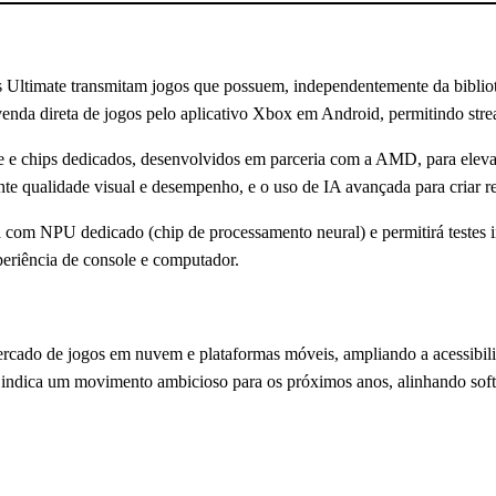
s Ultimate transmitam jogos que possuem, independentemente da biblio
venda direta de jogos pelo aplicativo Xbox em Android, permitindo str
e chips dedicados, desenvolvidos em parceria com a AMD, para elevar a
nte qualidade visual e desempenho, e o uso de IA avançada para criar r
com NPU dedicado (chip de processamento neural) e permitirá testes in
eriência de console e computador.
ercado de jogos em nuvem e plataformas móveis, ampliando a acessibili
gia indica um movimento ambicioso para os próximos anos, alinhando s