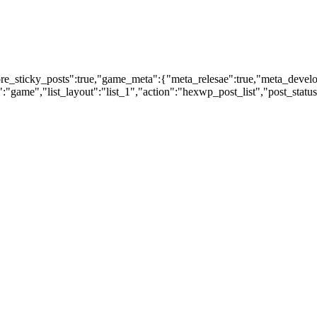
nore_sticky_posts":true,"game_meta":{"meta_relesae":true,"meta_devel
:"game","list_layout":"list_1","action":"hexwp_post_list","post_statu