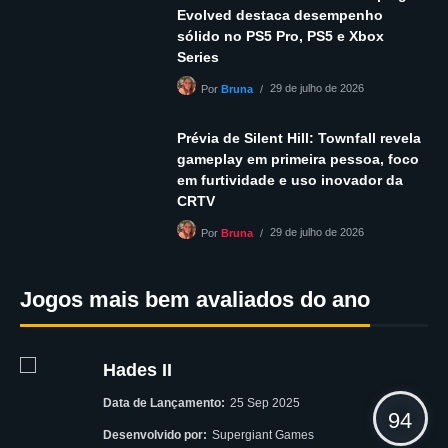
Evolved destaca desempenho
sólido no PS5 Pro, PS5 e Xbox
Series
29 de julho de 2026
Por
Bruna
Prévia de Silent Hill: Townfall revela
gameplay em primeira pessoa, foco
em furtividade e uso inovador da
CRTV
29 de julho de 2026
Por
Bruna
Jogos mais bem avaliados do ano
Hades II
Data de Lançamento:
25 Sep 2025
94
Desenvolvido por:
Supergiant Games