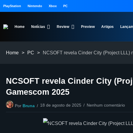
PlayStation
Nintendo
Xbox
PC
Home
Notícias
Review
Preview
Artigos
Lançam
Home
>
PC
>
NCSOFT revela Cinder City (Project LLL)
NCSOFT revela Cinder City (Proj
Gamescom 2025
18 de agosto de 2025
Nenhum comentário
Por
Bruna