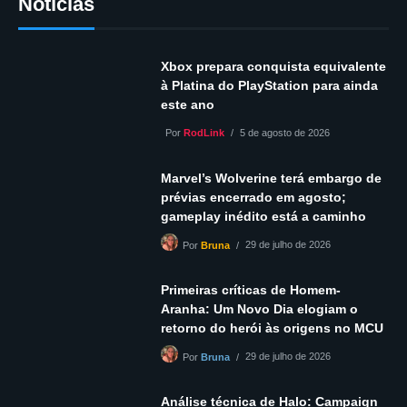
Notícias
Xbox prepara conquista equivalente
à Platina do PlayStation para ainda
este ano
Por
RodLink
5 de agosto de 2026
Marvel’s Wolverine terá embargo de
prévias encerrado em agosto;
gameplay inédito está a caminho
29 de julho de 2026
Por
Bruna
Primeiras críticas de Homem-
Aranha: Um Novo Dia elogiam o
retorno do herói às origens no MCU
29 de julho de 2026
Por
Bruna
Análise técnica de Halo: Campaign