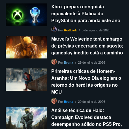
Xbox prepara conquista
equivalente à Platina do
PlayStation para ainda este ano
5 de agosto de 2026
Por
RodLink
Marvel’s Wolverine terá embargo
de prévias encerrado em agosto;
gameplay inédito está a caminho
29 de julho de 2026
Por
Bruna
Primeiras críticas de Homem-
Aranha: Um Novo Dia elogiam o
retorno do herói às origens no
MCU
29 de julho de 2026
Por
Bruna
Análise técnica de Halo:
Campaign Evolved destaca
desempenho sólido no PS5 Pro,