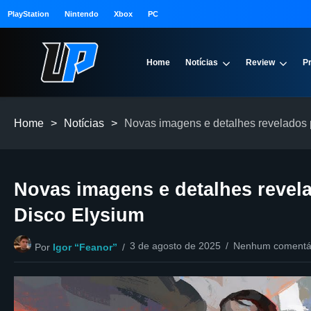
PlayStation
Nintendo
Xbox
PC
Home
Notícias
Review
P
Home
>
Notícias
>
Novas imagens e detalhes revelados 
Novas imagens e detalhes revel
Disco Elysium
3 de agosto de 2025
Nenhum comentá
Por
Igor “Feanor”