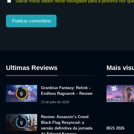
Salvar meus dados neste navegador para a próxima vez que
Ultimas Reviews
Mais vis
Granblue Fantasy: Relink –
Endless Ragnarok – Review
9
23 de julho de 2026
Review: Assassin’s Creed
Black Flag Resynced: a
9
versão definitiva da jornada
BGS 2026
de Edward Kenway